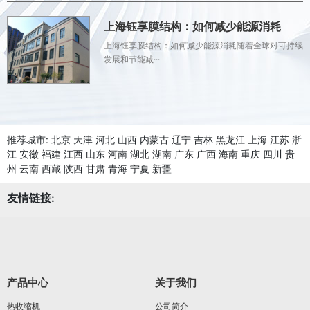
上海钰享膜结构：如何减少能源消耗
上海钰享膜结构：如何减少能源消耗随着全球对可持续
发展和节能减···
推荐城市:
北京
天津
河北
山西
内蒙古
辽宁
吉林
黑龙江
上海
江苏
浙
江
安徽
福建
江西
山东
河南
湖北
湖南
广东
广西
海南
重庆
四川
贵
州
云南
西藏
陕西
甘肃
青海
宁夏
新疆
友情链接:
产品中心
关于我们
热收缩机
公司简介