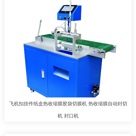
飞机扣挂件纸盒热收缩膜胶袋切膜机 热收缩膜自动封切
机 封口机