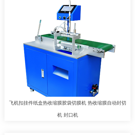
飞机扣挂件纸盒热收缩膜胶袋切膜机 热收缩膜自动封切
机 封口机