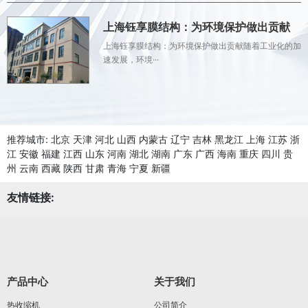
上海钰享膜结构：为环境保护做出贡献
上海钰享膜结构：为环境保护做出贡献随着工业化的加
速发展，环境···
推荐城市:
北京
天津
河北
山西
内蒙古
辽宁
吉林
黑龙江
上海
江苏
浙
江
安徽
福建
江西
山东
河南
湖北
湖南
广东
广西
海南
重庆
四川
贵
州
云南
西藏
陕西
甘肃
青海
宁夏
新疆
友情链接:
产品中心
关于我们
热收缩机
公司简介