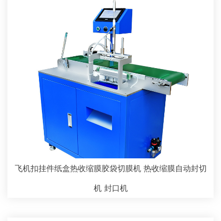
飞机扣挂件纸盒热收缩膜胶袋切膜机 热收缩膜自动封切
机 封口机