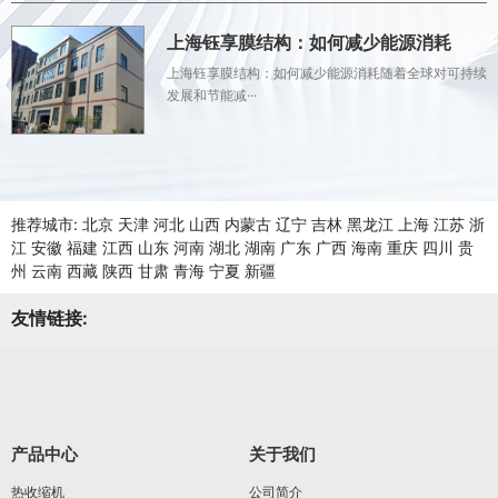
上海钰享膜结构：如何减少能源消耗
上海钰享膜结构：如何减少能源消耗随着全球对可持续
发展和节能减···
推荐城市:
北京
天津
河北
山西
内蒙古
辽宁
吉林
黑龙江
上海
江苏
浙
江
安徽
福建
江西
山东
河南
湖北
湖南
广东
广西
海南
重庆
四川
贵
州
云南
西藏
陕西
甘肃
青海
宁夏
新疆
友情链接:
产品中心
关于我们
热收缩机
公司简介