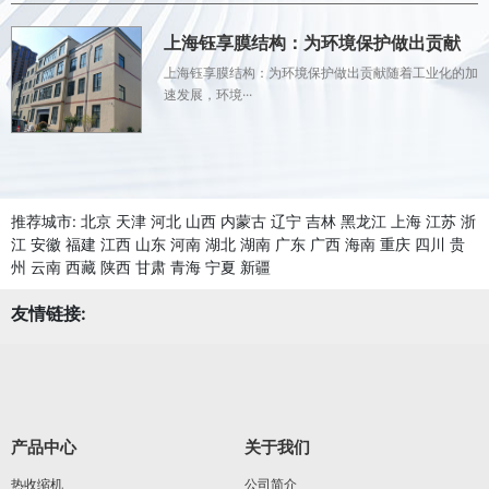
上海钰享膜结构：为环境保护做出贡献
上海钰享膜结构：为环境保护做出贡献随着工业化的加
速发展，环境···
推荐城市:
北京
天津
河北
山西
内蒙古
辽宁
吉林
黑龙江
上海
江苏
浙
江
安徽
福建
江西
山东
河南
湖北
湖南
广东
广西
海南
重庆
四川
贵
州
云南
西藏
陕西
甘肃
青海
宁夏
新疆
友情链接:
产品中心
关于我们
热收缩机
公司简介